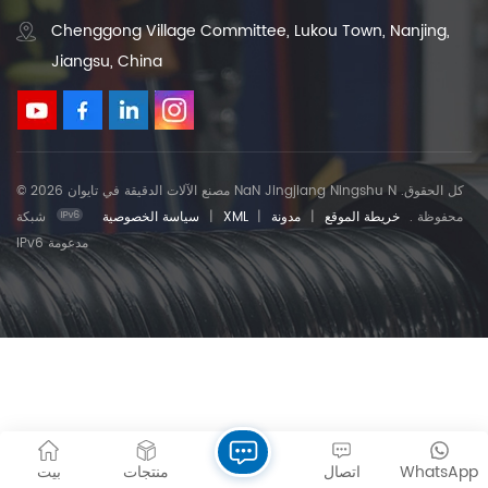
Chenggong Village Committee, Lukou Town, Nanjing,
Jiangsu, China
© 2026 مصنع الآلات الدقيقة في تايوان NaN Jingjiang Ningshu N .كل الحقوق
محفوظة .
خريطة الموقع
|
مدونة
|
XML
|
سياسة الخصوصية
شبكة
IPv6 مدعومة
WhatsApp
اتصال
منتجات
بيت