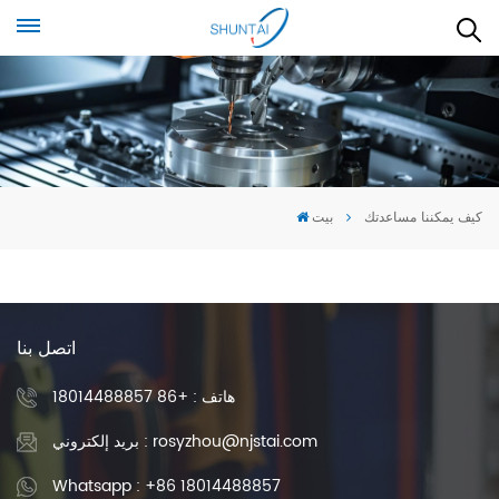
كيف يمكننا مساعدتك
بيت
اتصل بنا
هاتف :
+86 18014488857
بريد إلكتروني : rosyzhou@njstai.com
Whatsapp : +86 18014488857