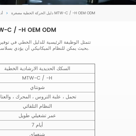
Tiếng Việt
دليل الحركة الخطية مصغرة MTW-C / -H OEM ODM
أد
português
دليل الحركة الخطية مصغرة  -H OEM ODM
تتمثل الوظيفة الرئيسية للدليل الخطي في توفير 
بحيث يمكن للنظام الميكانيكي أن يؤدي بسلاسة تحديد المواقع الخطية والمعالجة والنقل.
السكك الحديدية الارشادية الخطية
MTW-C / -H
شونتاي
تحمل ، علبة التروس ، المحرك ، والعتاد
النظام التلقائي
عمر تشغيلي طويل
7 أيام
شنغهاي