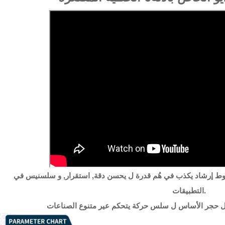
 إرشاد
يكذب
في
هُم
قدرة
ل
يحسن
دقة
,
استقرار
,
و
سلس
نيس
في
.
التطبيقات
حجر الأساس
ل
سلس
حركة
يتحكم
عير
متنوع
الصناعات