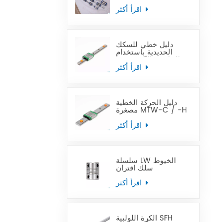
في متناول الجميع
اقرأ أكثر
دليل خطي للسكك
الحديدية باستخدام
الحاسب الآلي مصغر
MTN-C / -H OEM
اقرأ أكثر
ODM
دليل الحركة الخطية
مصغرة MTW-C / -H
OEM ODM
اقرأ أكثر
سلسلة LW الخيوط
سلك اقتران
اقرأ أكثر
الكرة اللولبية SFH