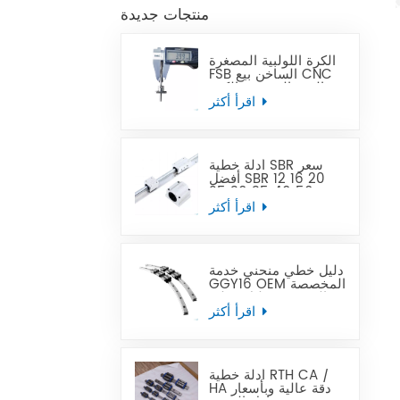
منتجات جديدة
الكرة اللولبية المصغرة
FSB الساخن بيع CNC
الدقة المصغرة الكرة
الرصاص المسمار يمكن
اقرأ أكثر
أن تحل محل Tbi
أدلة خطية SBR سعر
أفضل SBR 12 16 20
25 30 35 40 50
قضيب توجيه خطي
اقرأ أكثر
دليل خطي منحني خدمة
GGY16 OEM المخصصة
المقدمة ، دليل خطي
منحني CNC أدلة خطية
اقرأ أكثر
منحنية
أدلة خطية RTH CA /
HA دقة عالية وبأسعار