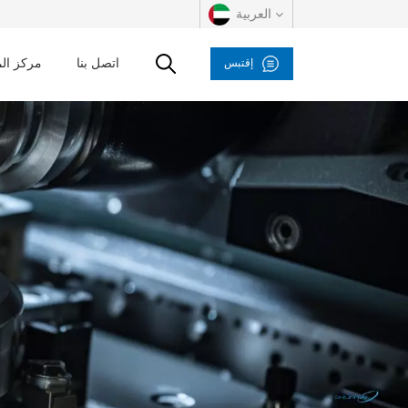
العربية
اتصل بنا
مركز ال
إقتبس
English
русский
español
العربية
Deutsch
italiano
français
Indonesia