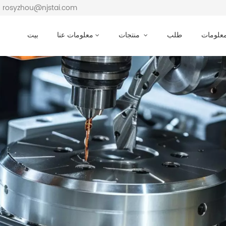
بريد إلكتروني : osyzhou@njstai.com
معلومات
طلب
منتجات
معلومات عنا
بيت