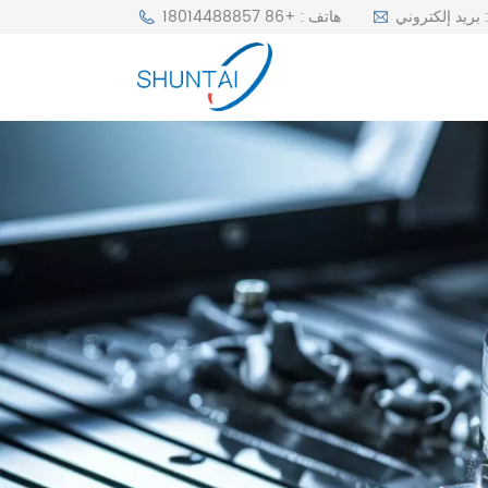
r
هاتف : +86 18014488857