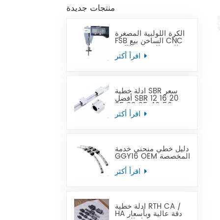
منتجات جديدة
الكرة اللولبية المصغرة
FSB الساخن بيع CNC
الدقة المصغرة الكرة
الرصاص المسمار يمكن
اقرأ أكثر
أن تحل محل Tbi
أدلة خطية SBR سعر
أفضل SBR 12 16 20
25 30 35 40 50
قضيب توجيه خطي
اقرأ أكثر
دليل خطي منحني خدمة
GGY16 OEM المخصصة
المقدمة ، دليل خطي
منحني CNC أدلة خطية
اقرأ أكثر
منحنية
أدلة خطية RTH CA /
HA دقة عالية وبأسعار