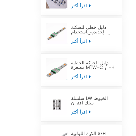
في متناول الجميع
اقرأ أكثر
دليل خطي للسكك
الحديدية باستخدام
الحاسب الآلي مصغر
MTN-C / -H OEM
اقرأ أكثر
ODM
دليل الحركة الخطية
مصغرة MTW-C / -H
OEM ODM
اقرأ أكثر
سلسلة LW الخيوط
سلك اقتران
اقرأ أكثر
الكرة اللولبية SFH