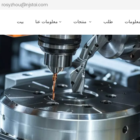
بريد إلكتروني : osyzhou@njstai.com
معلومات
طلب
منتجات
معلومات عنا
بيت