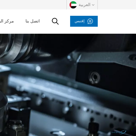
العربية
اتصل بنا
مركز ال
إقتبس
English
русский
español
العربية
Deutsch
italiano
français
Indonesia