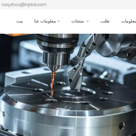
بريد إلكتروني : osyzhou@njstai.com
معلومات
طلب
منتجات
معلومات عنا
بيت