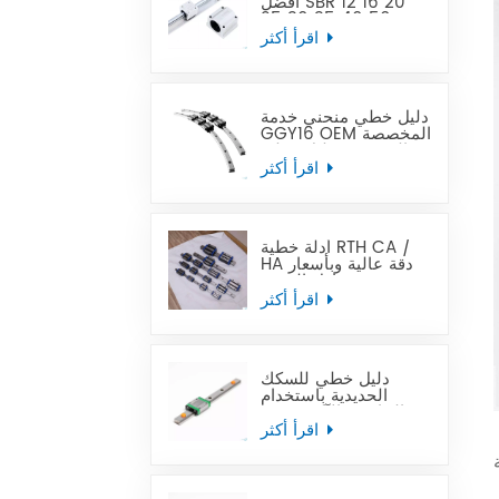
أفضل SBR 12 16 20
25 30 35 40 50
قضيب توجيه خطي
اقرأ أكثر
دليل خطي منحني خدمة
GGY16 OEM المخصصة
المقدمة ، دليل خطي
منحني CNC أدلة خطية
اقرأ أكثر
منحنية
أدلة خطية RTH CA /
HA دقة عالية وبأسعار
في متناول الجميع
اقرأ أكثر
دليل خطي للسكك
الحديدية باستخدام
الحاسب الآلي مصغر
MTN-C / -H OEM
اقرأ أكثر
ODM