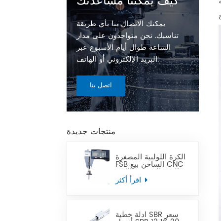
كيف يمكننا مساعدتك
يمكنك الاتصال بنا بأي طريقة
تناسبك. نحن متواجدون على مدار
الساعة طوال أيام الأسبوع عبر
البريد الإلكتروني أو الهاتف.
اتصل بنا
منتجات جديدة
الكرة اللولبية المصغرة
FSB الساخن بيع CNC
الدقة المصغرة الكرة
الرصاص المسمار يمكن
اقرأ أكثر
أن تحل محل Tbi
أدلة خطية SBR سعر