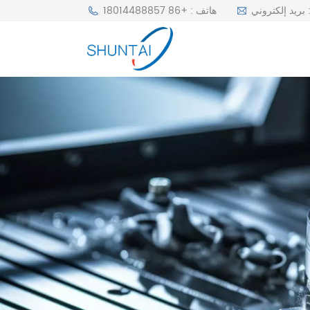
r
هاتف : +86 18014488857