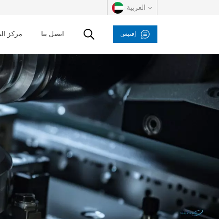
العربية
اتصل بنا
مركز ال
إقتبس
English
русский
español
العربية
Deutsch
italiano
français
Indonesia