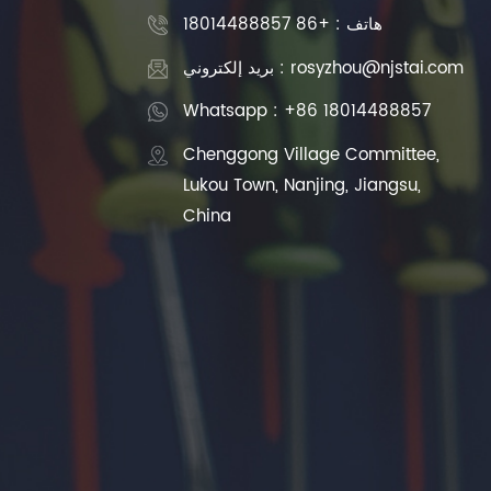
هاتف :
+86 18014488857
بريد إلكتروني : rosyzhou@njstai.com
Whatsapp : +86 18014488857
Chenggong Village Committee,
Lukou Town, Nanjing, Jiangsu,
China