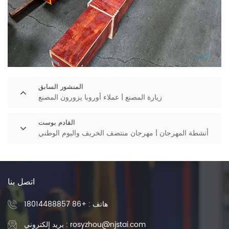
المنشور السابق
زيارة المصنع | عملاء أوروبا يزورون المصنع
القادم بوست
أنشطة المهرجان | مهرجان منتصف الخريف واليوم الوطني
اتصل بنا
هاتف :
+86 18014488857
بريد إلكتروني : rosyzhou@njstai.com