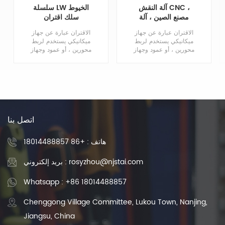
آلة النقش CNC ،
سلسلة LW الخيوط
مصنع الصين ، آلة
سلك اقتران
التشفير المرنة ، مقرنة
الاقتران عبارة عن جهاز
الاقتران عبارة عن جهاز
CNC ، محرك متدرج ،
ميكانيكي يستخدم لربط
ميكانيكي يستخدم لربط
عمود الإدارة ، المقرنة
محورين ، أو عمود وجهاز
محورين ، أو عمود وجهاز
دوار ، لنقل الطاقة وعزم
دوار ، لنقل الطاقة وعزم
الدوران ، وللسماح
الدوران ، وللسماح
بالحركة النسبية بين
بالحركة النسبية بين
الأعمدة.
الأعمدة.
اتصل بنا
هاتف :
+86 18014488857
بريد إلكتروني : rosyzhou@njstai.com
Whatsapp : +86 18014488857
Chenggong Village Committee, Lukou Town, Nanjing,
Jiangsu, China