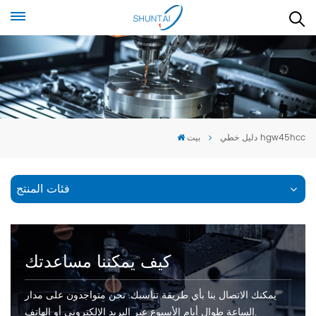
دليل خطي hgw45hcc
بيت
فئات المنتج
كيف يمكننا مساعدتك
يمكنك الاتصال بنا بأي طريقة تناسبك. نحن متواجدون على مدار
الساعة طوال أيام الأسبوع عبر البريد الإلكتروني أو الهاتف.