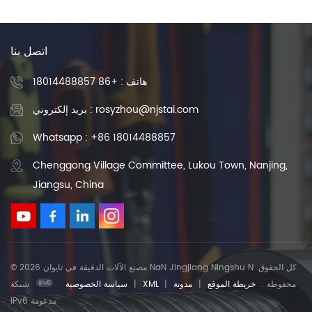
اتصل بنا
هاتف :
+86 18014488857
بريد إلكتروني : rosyzhou@njstai.com
Whatsapp : +86 18014488857
Chenggong Village Committee, Lukou Town, Nanjing,
Jiangsu, China
© 2026 مصنع الآلات الدقيقة في تايوان NaN Jingjiang Ningshu N .كل الحقوق
محفوظة .
خريطة الموقع
|
مدونة
|
XML
|
سياسة الخصوصية
شبكة
IPv6 مدعومة