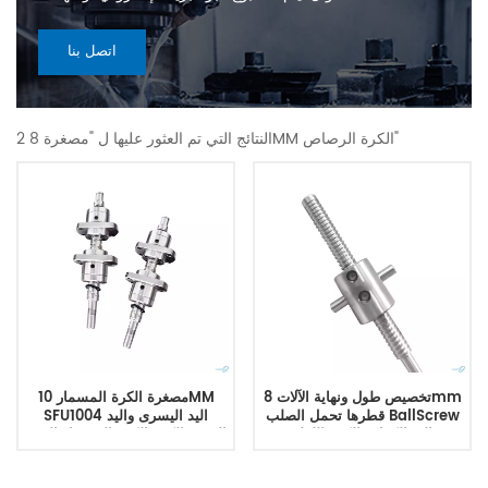
اتصل بنا
2 النتائج التي تم العثور عليها ل "مصغرة 8MM الكرة الرصاص"
تخصيص طول ونهاية الآلات 8mm
مصغرة الكرة المسمار 10MM
قطرها تحمل الصلب BallScrew
SFU1004 اليد اليسرى واليد
عالية الكفاءة الكرة اللولبية
اليمنى الكرة الكرة المسمار الجوز