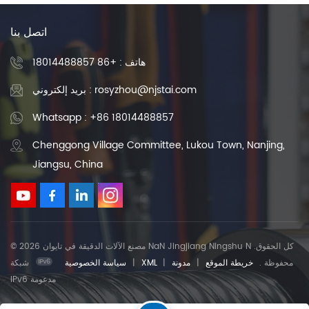
اتصل بنا
هاتف :
+86 18014488857
بريد إلكتروني : rosyzhou@njstai.com
Whatsapp : +86 18014488857
Chenggong Village Committee, Lukou Town, Nanjing,
Jiangsu, China
© 2026 مصنع الآلات الدقيقة في تايوان NaN Jingjiang Ningshu N .كل الحقوق
محفوظة .
خريطة الموقع
|
مدونة
|
XML
|
سياسة الخصوصية
شبكة
IPv6 مدعومة