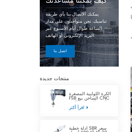
كيف يمكننا مساعدتك
يمكنك الاتصال بنا بأي طريقة
تناسبك. نحن متواجدون على مدار
الساعة طوال أيام الأسبوع عبر
البريد الإلكتروني أو الهاتف.
اتصل بنا
منتجات جديدة
الكرة اللولبية المصغرة
FSB الساخن بيع CNC
الدقة المصغرة الكرة
الرصاص المسمار يمكن
اقرأ أكثر
أن تحل محل Tbi
أدلة خطية SBR سعر