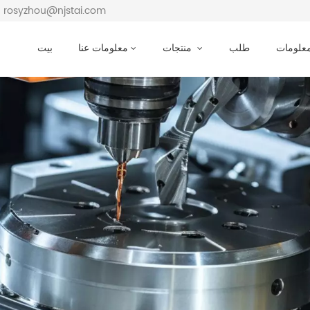
بريد إلكتروني : osyzhou@njstai.com
معلومات
طلب
منتجات
معلومات عنا
بيت