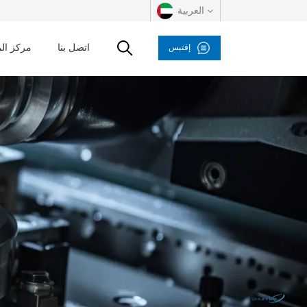
العربية
اتصل بنا
مركز ال
إقتبس
English
русский
español
العربية
Deutsch
italiano
français
Indonesia