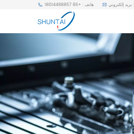
r
هاتف : +86 18014488857