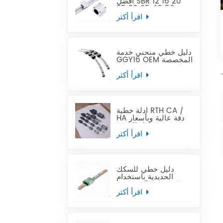
أفضل SBR 12 16 20
25 30 35 40 50
قضيب توجيه خطي
اقرأ أكثر
دليل خطي منحني خدمة
GGY16 OEM المخصصة
المقدمة ، دليل خطي
منحني CNC أدلة خطية
اقرأ أكثر
منحنية
أدلة خطية RTH CA /
HA دقة عالية وبأسعار
في متناول الجميع
اقرأ أكثر
دليل خطي للسكك
الحديدية باستخدام
الحاسب الآلي مصغر
MTN-C / -H OEM
اقرأ أكثر
ODM