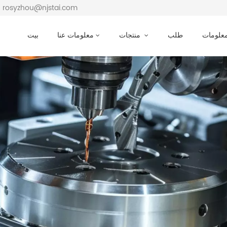
بريد إلكتروني : osyzhou@njstai.com
معلومات
طلب
منتجات
معلومات عنا
بيت