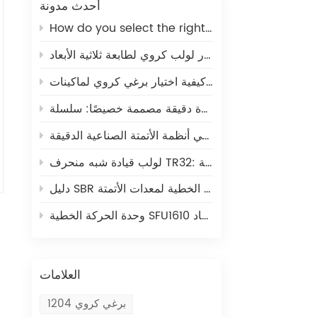
أحدث مدونة
How do you select the right ball screw for a linear actuator application?
كيفية اختيار لولب كروي لطابعة ثلاثية الأبعاد
كيفية اختيار برغي كروي لماكينات CNC
برغي كروي: المكون الأساسي للحركة الخطية في أنظمة الأتمتة الصناعية الدقيقة
لولب قيادة شبه منحرف TR32: حل فعال من حيث التكلفة للحركة الخطية لأتمتة المهام الخفيفة
دليل SBR الخطي: حل متكامل مفتوح للحركة الخطية لمعدات الأتمتة
وحدة الحركة الخطية SFU1610 ذات البرغي الكروي: الحل الأمثل للحركة الخطية في أنظمة التحكم الرقمي الحاسوبي والطباعة ثلاثية الأبعاد
العلامات
برغي كروي 1204