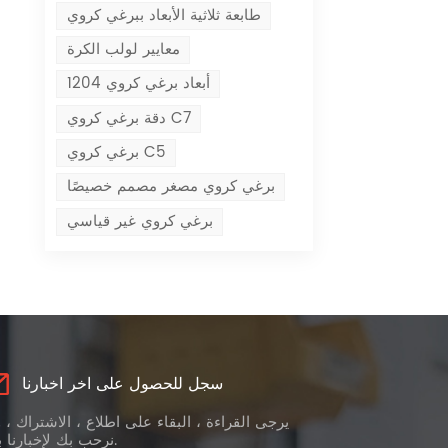
طابعة ثلاثية الأبعاد ببرغي كروي
معايير لولب الكرة
أبعاد برغي كروي 1204
دقة برغي كروي C7
برغي كروي C5
برغي كروي مصغر مصمم خصيصًا
برغي كروي غير قياسي
سجل للحصول على اخر اخبارنا
يرجى القراءة ، البقاء على اطلاع ، الاشتراك ، 
نرحب بك لإخبارنا برأيك.