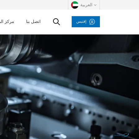
العربية
اتصل بنا
مركز ال
إقتبس
English
русский
español
العربية
Deutsch
italiano
français
Indonesia