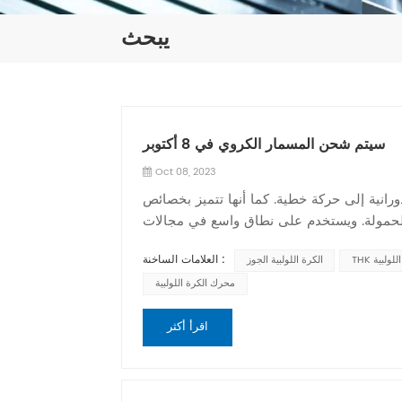
يبحث
سيتم شحن المسمار الكروي في 8 أكتوبر
Oct 08, 2023
ورانية إلى حركة خطية. كما أنها تتميز بخصائص
 الحمولة. ويستخدم على نطاق واسع في مجالات
الهندسة والتصنيع والأتمتة. فيما يلي مقدمة تفصيلية للبراغي الكروية: 1. الهيكل ومبدأ العمل: يتكون اللولب الكروي
العلامات الساخنة :
 اللولبية
الكرة اللولبية الجوز
على خيوط، والمسمار به أخاديد ملولبة بالداخل
تدور وتتقدم على طول الخيوط اللولبية، وتحول
محرك الكرة اللولبية
تمتع اللوالب الكروية بالعديد من المزايا مقارنة بأنظمة النقل الخطية
اقرأ أكثر
ة حمل الحمولة العالية، والمعاملات المنخفضة،
نطاق واسع في التطبيقات التي تتطلب تحكمًا
 أنواع مختلفة من البراغي الكروية، بما في ذلك البراغي الكروية
المدعومة، وما إلى ذلك. تم تصميم جميع الأنواع