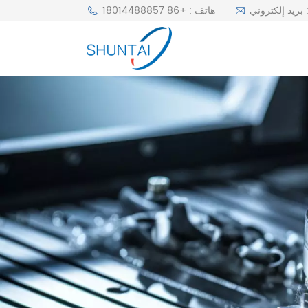
r
هاتف : +86 18014488857