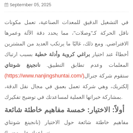
September 05, 2025
في التشغيل الدقيق للمعدات الصناعية، تعمل مكونات
ناقل الحركة كـ"وصلات"، مما يحدد دقة الآلة وعمرها
الافتراضي. ومع ذلك، غالبًا ما يرتكب العديد من المشترين
أخطاءً عند اختيار
براغي كروية وأدلة خطية
بسبب ارتباك
المعلمات وعدم تطابق التطبيق.
نانجينغ شونتاي
ستقوم شركة جنرال
(https://www.nanjingshuntai.com/)
إلكتريك، وهي شركة تعمل بعمق في مجال نقل الدقة،
بمشاركة خبراتها العملية لمساعدتك في توضيح تفكيرك.
أولاً: الاختيار: خمسة مفاهيم خاطئة شائعة
مفاهيم خاطئة شائعة حول الاختيار (نانجينغ شونتاي
تساعدك على تجنبها):