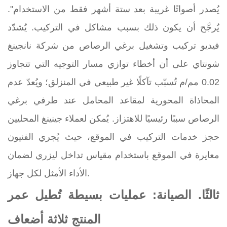
يُصدر أصواتًا غريبة بعد ستة أشهر فقط من الاستخدام".
يُرجَّح أن يكون ذلك بسبب مشاكل في التركيب. يُشدّد
فيديو تركيب وتشغيل برغي الرصاص من شركة نانجينغ
شونتاي على أن أخطاء توازي مسار التوجيه التي تتجاوز
0.02 مم/م تُسبّب تآكلًا غير طبيعي في المنزلق؛ ويُعدّ عدم
المحاذاة المحورية لمقاعد المحامل عند طرفي برغي
الرصاص سببًا رئيسيًا للاهتزاز. يُمكن لعملاء جينينغ المحليين
حجز خدمات التركيب في الموقع، حيث يُجري الفنيون
معايرة في الموقع باستخدام مقياس تداخل ليزري لضمان
الأداء الأمثل لكل جهاز.
ثالثًا. الصيانة: عمليات بسيطة تُطيل عمر
المنتج ثلاثة أضعاف