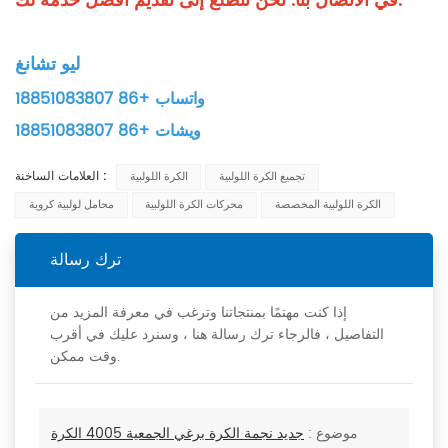
في الاتصال بنا. نحن نتطلع إلى تقديم أفضل خدمة لك.
ليو تشانغ
واتساب +86 18851083807
ويشات +86 18851083807
العلامات الساخنة :
تجميع الكرة اللولبية
الكرة اللولبية
الكرة اللولبية المخصصة
محركات الكرة اللولبية
محامل لولبية كروية
ترك رسالة
إذا كنت مهتمًا بمنتجاتنا وترغب في معرفة المزيد من
التفاصيل ، فالرجاء ترك رسالة هنا ، وسنرد عليك في أقرب
وقت ممكن.
موضوع :
جديد نجمة الكرة برغي الجمعية 4005 الكرة