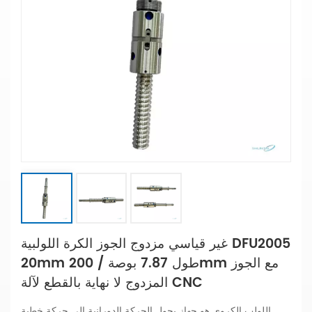
غير قياسي مزدوج الجوز الكرة اللولبية DFU2005
20mm طول 7.87 بوصة / 200mm مع الجوز
المزدوج لا نهاية بالقطع لآلة CNC
اللولب الكروي هو جهاز يحول الحركة الدورانية إلى حركة خطية