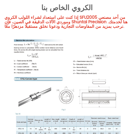
الكروي الخاص بنا
إذا كنت على استعداد لشراء اللولب الكروي SFU2005 من أحد مصنعي
وموردي الآلات الدقيقة في الصين، فإن Shuntai Precision هنا لخدمتك.
نرحب بمزيد من المفاوضات التجارية ودعونا نخلق مستقبلًا مزدهرًا معًا.