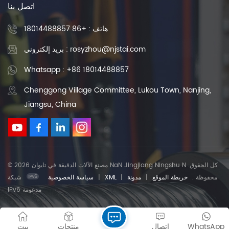
اتصل بنا
تدوير الكرة
هاتف :
+86 18014488857
بريد إلكتروني : rosyzhou@njstai.com
Whatsapp : +86 18014488857
Chenggong Village Committee, Lukou Town, Nanjing,
Jiangsu, China
© 2026 مصنع الآلات الدقيقة في تايوان NaN Jingjiang Ningshu N .كل الحقوق
محفوظة .
خريطة الموقع
|
مدونة
|
XML
|
سياسة الخصوصية
شبكة
IPv6 مدعومة
WhatsApp
اتصال
منتجات
بيت