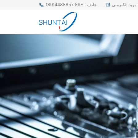
r
هاتف : +86 18014488857