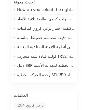
أحدث مدونة
How do you select the right ball screw for a linear actuator application?
كيفية اختيار لولب كروي لطابعة ثلاثية الأبعاد
كيفية اختيار برغي كروي لماكينات CNC
برغي كروي: المكون الأساسي للحركة الخطية في أنظمة الأتمتة الصناعية الدقيقة
لولب قيادة شبه منحرف TR32: حل فعال من حيث التكلفة للحركة الخطية لأتمتة المهام الخفيفة
دليل SBR الخطي: حل متكامل مفتوح للحركة الخطية لمعدات الأتمتة
وحدة الحركة الخطية SFU1610 ذات البرغي الكروي: الحل الأمثل للحركة الخطية في أنظمة التحكم الرقمي الحاسوبي والطباعة ثلاثية الأبعاد
العلامات
برغي كروي 1204