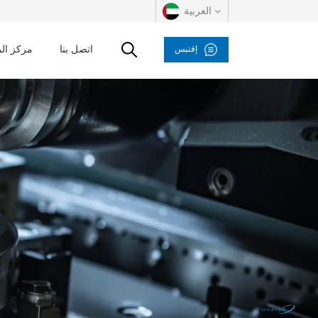
العربية
اتصل بنا
مركز ال
إقتبس
English
русский
español
العربية
Deutsch
italiano
français
Indonesia