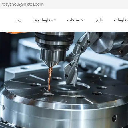
بريد إلكتروني : osyzhou@njstai.com
معلومات
طلب
منتجات
معلومات عنا
بيت