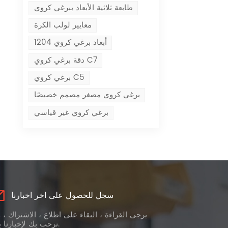
طابعة ثلاثية الأبعاد ببرغي كروي
معايير لولب الكرة
أبعاد برغي كروي 1204
دقة برغي كروي C7
برغي كروي C5
برغي كروي مصغر مصمم خصيصًا
برغي كروي غير قياسي
سجل للحصول على اخر اخبارنا
يرجى القراءة ، البقاء على اطلاع ، الاشتراك ، 
نرحب بك لإخبارنا برأيك.