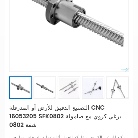
التصنيع الدقيق للأرض أو المدرفلة CNC
16053205 SFK0802 برغي كروي مع صامولة
شفة 0802
يمكن للبرغي الكروي مشاركة الحمل أثناء عملية الدرفلة، مما يعني