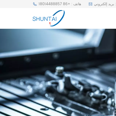
r
هاتف : +86 18014488857