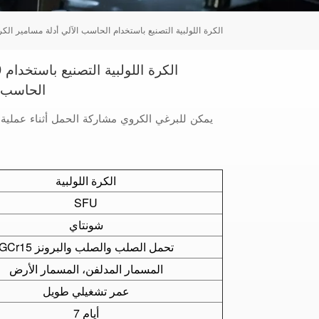
Tiếng Việt
جودة عالية SFU2005 SFU2010 الكرة اللولبية التصنيع باستخدام الحاسب الآلي أدلة مسامير ا
português
الحاسب ا
يمكن للبرغي الكروي مشاركة الحمل أثناء عملية 
الكرة اللولبية
SFU
شونتاي
GCr15 تحمل الصلب والصلب والبرونز
المسمار المدلفن، المسمار الأرض
عمر تشغيلي طويل
7 أيام