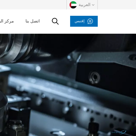
العربية
اتصل بنا
مركز ال
إقتبس
English
русский
español
العربية
Deutsch
italiano
français
Indonesia