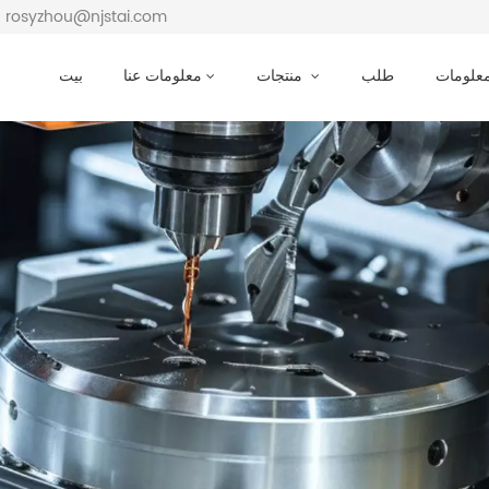
بريد إلكتروني : osyzhou@njstai.com
معلومات
طلب
منتجات
معلومات عنا
بيت