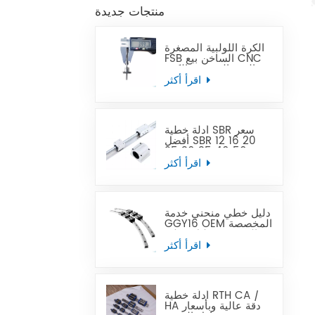
منتجات جديدة
الكرة اللولبية المصغرة
FSB الساخن بيع CNC
الدقة المصغرة الكرة
الرصاص المسمار يمكن
اقرأ أكثر
أن تحل محل Tbi
أدلة خطية SBR سعر
أفضل SBR 12 16 20
25 30 35 40 50
قضيب توجيه خطي
اقرأ أكثر
دليل خطي منحني خدمة
GGY16 OEM المخصصة
المقدمة ، دليل خطي
منحني CNC أدلة خطية
اقرأ أكثر
منحنية
أدلة خطية RTH CA /
HA دقة عالية وبأسعار