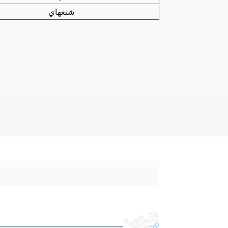
شنغهاي