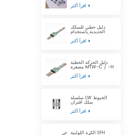
في متناول الجميع
اقرأ أكثر
دليل خطي للسكك
الحديدية باستخدام
الحاسب الآلي مصغر
MTN-C / -H OEM
اقرأ أكثر
ODM
دليل الحركة الخطية
مصغرة MTW-C / -H
OEM ODM
اقرأ أكثر
سلسلة LW الخيوط
سلك اقتران
اقرأ أكثر
الكرة اللولبية SFH