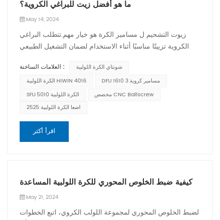
ما هو أفضل زيت للبراغي الكروية؟
May 14, 2024
زيوت التشحيم ل مسامير الكرة هو خيار مهم.تتطلب البراغي
الكروية تزييتًا مناسبًا أثناء الاستخدام لضمان التشغيل الطبيعي
وطول العمر. الشحوم عبارة عن مادة تشحيم شبه صلبة مصنوعة
العلامات الساخنة :
شونتاي الكرة اللولبية
من خليط من الزيوت الأساسية والمواد المضافة. تسمح خصائص
اللزوجة والالتصاق العالية لها بالالتصاق بسطح اللولب الكروي
DFU 1610 3 مسامير كروية
الكرة اللولبية HIWIN 4016
وتوفير تزييت وحماية طويل الأمد. بالمقارنة، مواد التشحيم عادة
مخصص CNC Ballscrew
SFU 5010 الكرة اللولبية
ما تكون رقيقة ولا تلتصق بشكل جيد بالمسمار الكروي. يتطلب
اضعا الكرة اللولبية 2525
اختيار الشحم المناسب النظر في مجموعة متنوعة من العوامل،
بما في ذلك درجة حرارة التشغيل المحيطة، وسرعة تشغيل
اقرأ أكثر
اللولب الكروي، والحمل، وتوصيات الشركة المصنعة. تشمل أنواع
الشحوم الشائعة الشحوم للأغراض العامة، والشحوم ذات درجة
الحرارة العالية، والشحوم ذات درجة الحرارة المنخفضة،
والشحوم عالية السرعة. يوصى عمومًا باختيار الشحم المصمم
كيفية ضبط الخلوص المحوري للكرة اللولبية المساعدة
خصيصًا للبراغي الكروية وإجراء عمليات التشحيم والاستبدال
May 21, 2024
بشكل منتظم وفقًا لمتطلبات الشركة المصنعة. للحصول على
أفضل اختيار للشحوم لتطبيق معين، من الأفضل استشارة
لضبط الخلوص المحوري لمجموعة اللولب الكروي، اتبع الخطوات