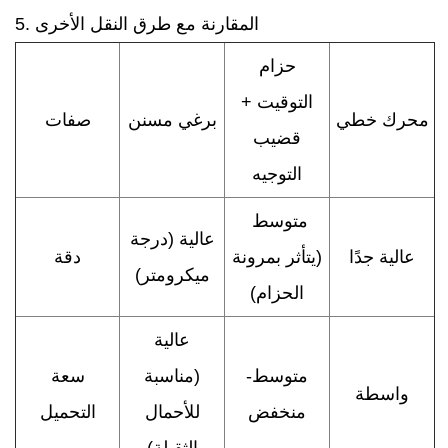
5. المقارنة مع طرق النقل الأخرى
حزام
التوقيت +
محرك خطي
برغي مسنن
صفات
قضيب
التوجيه
متوسط ​​
عالية (درجة
عالية جدًا
(يتأثر بمرونة
دقة
ميكرومتر)
الحزام)
عالية
متوسط-
(مناسبة
سعة
واسطة
منخفض
للأحمال
التحميل
الثقيلة)